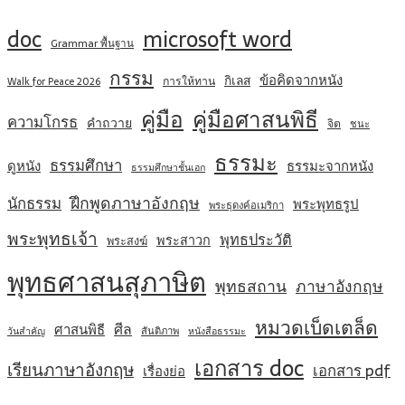
doc
microsoft word
Grammar พื้นฐาน
กรรม
ข้อคิดจากหนัง
กิเลส
การให้ทาน
Walk for Peace 2026
คู่มือ
คู่มือศาสนพิธี
ความโกรธ
คำถวาย
จิต
ชนะ
ธรรมะ
ธรรมศึกษา
ดูหนัง
ธรรมะจากหนัง
ธรรมศึกษาชั้นเอก
ฝึกพูดภาษาอังกฤษ
นักธรรม
พระพุทธรูป
พระธุดงค์อเมริกา
พระพุทธเจ้า
พุทธประวัติ
พระสาวก
พระสงฆ์
พุทธศาสนสุภาษิต
พุทธสถาน
ภาษาอังกฤษ
หมวดเบ็ดเตล็ด
ศีล
ศาสนพิธี
สันติภาพ
วันสำคัญ
หนังสือธรรมะ
เอกสาร doc
เรียนภาษาอังกฤษ
เอกสาร pdf
เรื่องย่อ