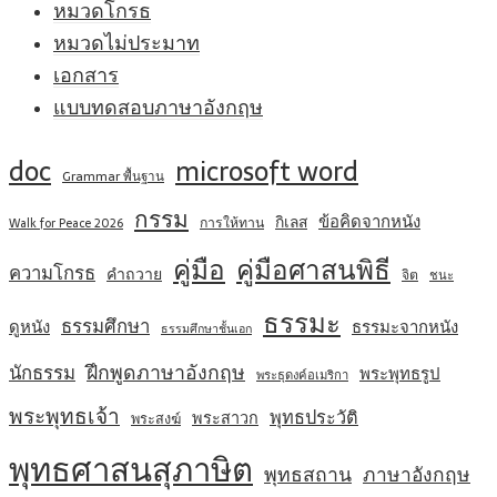
หมวดโกรธ
หมวดไม่ประมาท
เอกสาร
แบบทดสอบภาษาอังกฤษ
doc
microsoft word
Grammar พื้นฐาน
กรรม
ข้อคิดจากหนัง
กิเลส
การให้ทาน
Walk for Peace 2026
คู่มือ
คู่มือศาสนพิธี
ความโกรธ
คำถวาย
จิต
ชนะ
ธรรมะ
ธรรมศึกษา
ดูหนัง
ธรรมะจากหนัง
ธรรมศึกษาชั้นเอก
ฝึกพูดภาษาอังกฤษ
นักธรรม
พระพุทธรูป
พระธุดงค์อเมริกา
พระพุทธเจ้า
พุทธประวัติ
พระสาวก
พระสงฆ์
พุทธศาสนสุภาษิต
พุทธสถาน
ภาษาอังกฤษ