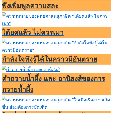
พึงเพิ่มพูลความสละ
ได้ยศแล้ว ไม่ควรเมา
กำลังใจพึงรู้ได้ในคราวมีอันตราย
คำถวายน้ำผึ้ง และ อานิสงส์ของการ
ถวายน้ำผึ้ง