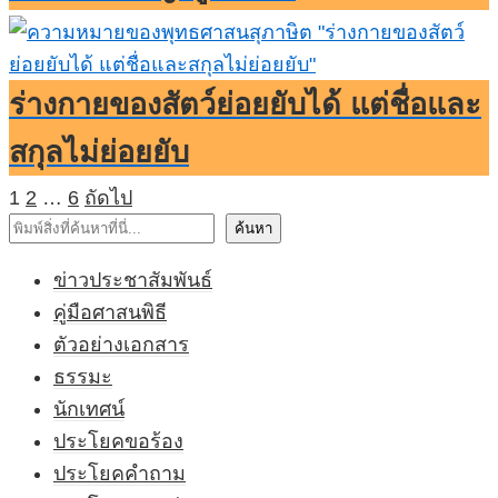
ร่างกายของสัตว์ย่อยยับได้ แต่ชื่อและ
สกุลไม่ย่อยยับ
Posts
1
2
…
6
ถัดไป
pagination
ค้นหา
ค้นหา
ข่าวประชาสัมพันธ์
คู่มือศาสนพิธี
ตัวอย่างเอกสาร
ธรรมะ
นักเทศน์
ประโยคขอร้อง
ประโยคคำถาม