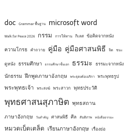
doc
microsoft word
Grammar พื้นฐาน
กรรม
ข้อคิดจากหนัง
กิเลส
การให้ทาน
Walk for Peace 2026
คู่มือ
คู่มือศาสนพิธี
ความโกรธ
คำถวาย
จิต
ชนะ
ธรรมะ
ธรรมศึกษา
ดูหนัง
ธรรมะจากหนัง
ธรรมศึกษาชั้นเอก
ฝึกพูดภาษาอังกฤษ
นักธรรม
พระพุทธรูป
พระธุดงค์อเมริกา
พระพุทธเจ้า
พุทธประวัติ
พระสาวก
พระสงฆ์
พุทธศาสนสุภาษิต
พุทธสถาน
ภาษาอังกฤษ
ศีล
ศาสนพิธี
สันติภาพ
วันสำคัญ
หนังสือธรรมะ
หมวดเบ็ดเตล็ด
เรียนภาษาอังกฤษ
เรื่องย่อ