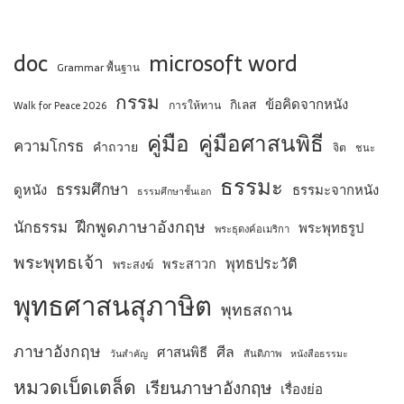
doc
microsoft word
Grammar พื้นฐาน
กรรม
ข้อคิดจากหนัง
กิเลส
การให้ทาน
Walk for Peace 2026
คู่มือ
คู่มือศาสนพิธี
ความโกรธ
คำถวาย
จิต
ชนะ
ธรรมะ
ธรรมศึกษา
ดูหนัง
ธรรมะจากหนัง
ธรรมศึกษาชั้นเอก
ฝึกพูดภาษาอังกฤษ
นักธรรม
พระพุทธรูป
พระธุดงค์อเมริกา
พระพุทธเจ้า
พุทธประวัติ
พระสาวก
พระสงฆ์
พุทธศาสนสุภาษิต
พุทธสถาน
ภาษาอังกฤษ
ศีล
ศาสนพิธี
สันติภาพ
วันสำคัญ
หนังสือธรรมะ
หมวดเบ็ดเตล็ด
เรียนภาษาอังกฤษ
เรื่องย่อ