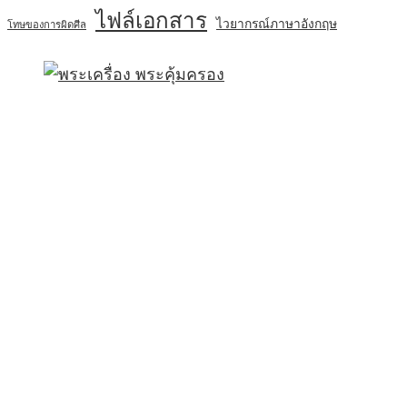
ไฟล์เอกสาร
ไวยากรณ์ภาษาอังกฤษ
โทษของการผิดศีล