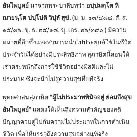
อันไพบูลย์
มาจากพระบาลีบทว่า
อปฺปมตฺโต หิ
ฌายนฺโต ปปฺโปติ วิปุลํ สุขํ.
(ม. ม. ๑๓/๔๘๘. สํ. ส.
๑๕/๓๖. ขุ. ธ. ๒๕/๑๘. ขุ. เถร. ๒๖/๓๙๐.) มีความ
หมายที่ลึกซึ้งและสามารถนำไปประยุกต์ใช้ในชีวิต
ประจำวันได้อย่างมีประสิทธิภาพ สุภาษิตนี้สอนให้
เราตระหนักถึงการใช้ชีวิตอย่างมีสติและไม่
ประมาท ซึ่งจะนำไปสู่ความสุขที่แท้จริง
พุทธศาสนสุภาษิต
“ผู้ไม่ประมาทพินิจอยู่ ย่อมถึงสุข
อันไพบูลย์”
แสดงให้เห็นถึงความสำคัญของสติ
ปัญญาควบคู่ไปกับความไม่ประมาทในการดำเนิน
ชีวิต เพื่อให้บรรลุถึงความสุขอย่างแท้จริง