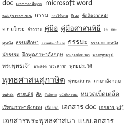
doc
microsoft word
Grammar พื้นฐาน
กรรม
ข้อคิดจากหนัง
กิเลส
การให้ทาน
Walk for Peace 2026
คู่มือ
คู่มือศาสนพิธี
ความโกรธ
คำถวาย
จิต
ชนะ
ธรรมะ
ธรรมศึกษา
ดูหนัง
ธรรมะจากหนัง
ธรรมศึกษาชั้นเอก
ฝึกพูดภาษาอังกฤษ
นักธรรม
พระพุทธรูป
พระธุดงค์อเมริกา
พระพุทธเจ้า
พุทธประวัติ
พระสาวก
พระสงฆ์
พุทธศาสนสุภาษิต
พุทธสถาน
ภาษาอังกฤษ
หมวดเบ็ดเตล็ด
ศีล
ศาสนพิธี
สันติภาพ
วันสำคัญ
หนังสือธรรมะ
เอกสาร doc
เรียนภาษาอังกฤษ
เอกสาร pdf
เรื่องย่อ
เอกสารพระพุทธศาสนา
แบบเอกสาร