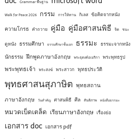
doc
microsoft word
Grammar พื้นฐาน
กรรม
ข้อคิดจากหนัง
กิเลส
การให้ทาน
Walk for Peace 2026
คู่มือ
คู่มือศาสนพิธี
ความโกรธ
คำถวาย
จิต
ชนะ
ธรรมะ
ธรรมศึกษา
ดูหนัง
ธรรมะจากหนัง
ธรรมศึกษาชั้นเอก
ฝึกพูดภาษาอังกฤษ
นักธรรม
พระพุทธรูป
พระธุดงค์อเมริกา
พระพุทธเจ้า
พุทธประวัติ
พระสาวก
พระสงฆ์
พุทธศาสนสุภาษิต
พุทธสถาน
ภาษาอังกฤษ
ศีล
ศาสนพิธี
สันติภาพ
วันสำคัญ
หนังสือธรรมะ
หมวดเบ็ดเตล็ด
เรียนภาษาอังกฤษ
เรื่องย่อ
เอกสาร doc
เอกสาร pdf