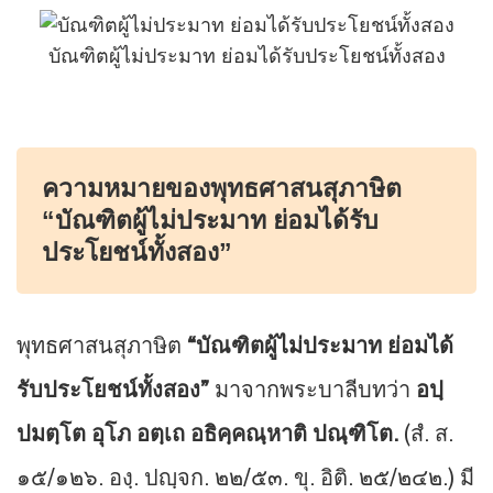
บัณฑิตผู้ไม่ประมาท ย่อมได้รับประโยชน์ทั้งสอง
ความหมายของพุทธศาสนสุภาษิต
“บัณฑิตผู้ไม่ประมาท ย่อมได้รับ
ประโยชน์ทั้งสอง”
พุทธศาสนสุภาษิต
“บัณฑิตผู้ไม่ประมาท ย่อมได้
รับประโยชน์ทั้งสอง”
มาจากพระบาลีบทว่า
อปฺ
ปมตฺโต อุโภ อตฺเถ อธิคฺคณฺหาติ ปณฺฑิโต.
(สํ. ส.
๑๕/๑๒๖. องฺ. ปญฺจก. ๒๒/๕๓. ขุ. อิติ. ๒๕/๒๔๒.) มี