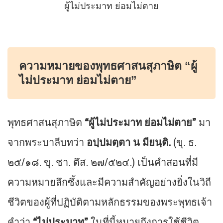
ผู้ไม่ประมาท ย่อมไม่ตาย
ความหมายของพุทธศาสนสุภาษิต “ผู้
ไม่ประมาท ย่อมไม่ตาย”
พุทธศาสนสุภาษิต
“ผู้ไม่ประมาท ย่อมไม่ตาย”
มา
จากพระบาลีบทว่า
อปฺปมตฺตา น มียนฺติ.
(ขุ. ธ.
๒๕/๑๘. ขุ. ชา. ตึส. ๒๗/๕๒๔.) เป็นคำสอนที่มี
ความหมายลึกซึ้งและมีความสำคัญอย่างยิ่งในวิถี
ชีวิตของผู้ที่ปฏิบัติตามหลักธรรมของพระพุทธเจ้า
คำว่า
“ไม่ประมาท”
ในที่นี้หมายถึงการใช้ชีวิต