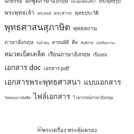
ฝึกพูดภาษาอังกฤษ
นักธรรม
พระพุทธรูป
พระธุดงค์อเมริกา
พระพุทธเจ้า
พุทธประวัติ
พระสาวก
พระสงฆ์
พุทธศาสนสุภาษิต
พุทธสถาน
ภาษาอังกฤษ
ศีล
ศาสนพิธี
สันติภาพ
วันสำคัญ
หนังสือธรรมะ
หมวดเบ็ดเตล็ด
เรียนภาษาอังกฤษ
เรื่องย่อ
เอกสาร doc
เอกสาร pdf
เอกสารพระพุทธศาสนา
แบบเอกสาร
ไฟล์เอกสาร
ไวยากรณ์ภาษาอังกฤษ
โทษของการผิดศีล