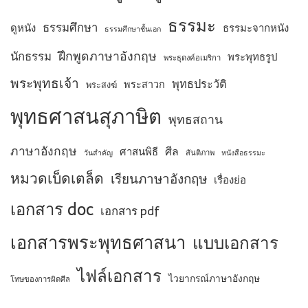
ธรรมะ
ธรรมศึกษา
ดูหนัง
ธรรมะจากหนัง
ธรรมศึกษาชั้นเอก
ฝึกพูดภาษาอังกฤษ
นักธรรม
พระพุทธรูป
พระธุดงค์อเมริกา
พระพุทธเจ้า
พุทธประวัติ
พระสาวก
พระสงฆ์
พุทธศาสนสุภาษิต
พุทธสถาน
ภาษาอังกฤษ
ศีล
ศาสนพิธี
สันติภาพ
วันสำคัญ
หนังสือธรรมะ
หมวดเบ็ดเตล็ด
เรียนภาษาอังกฤษ
เรื่องย่อ
เอกสาร doc
เอกสาร pdf
เอกสารพระพุทธศาสนา
แบบเอกสาร
ไฟล์เอกสาร
ไวยากรณ์ภาษาอังกฤษ
โทษของการผิดศีล