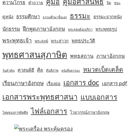
คู่มือ
คู่มือศาสนพิธี
ความโกรธ
คำถวาย
จิต
ชนะ
ธรรมะ
ธรรมศึกษา
ดูหนัง
ธรรมะจากหนัง
ธรรมศึกษาชั้นเอก
ฝึกพูดภาษาอังกฤษ
นักธรรม
พระพุทธรูป
พระธุดงค์อเมริกา
พระพุทธเจ้า
พุทธประวัติ
พระสาวก
พระสงฆ์
พุทธศาสนสุภาษิต
พุทธสถาน
ภาษาอังกฤษ
หมวดเบ็ดเตล็ด
ศีล
ศาสนพิธี
สันติภาพ
วันสำคัญ
หนังสือธรรมะ
เอกสาร doc
เรียนภาษาอังกฤษ
เอกสาร pdf
เรื่องย่อ
เอกสารพระพุทธศาสนา
แบบเอกสาร
ไฟล์เอกสาร
ไวยากรณ์ภาษาอังกฤษ
โทษของการผิดศีล