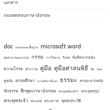
เอกสาร
แบบทดสอบภาษาอังกฤษ
doc
microsoft word
Grammar พื้นฐาน
กรรม
ข้อคิดจากหนัง
กิเลส
การให้ทาน
Walk for Peace 2026
คู่มือ
คู่มือศาสนพิธี
ความโกรธ
คำถวาย
จิต
ชนะ
ธรรมะ
ธรรมศึกษา
ดูหนัง
ธรรมะจากหนัง
ธรรมศึกษาชั้นเอก
ฝึกพูดภาษาอังกฤษ
นักธรรม
พระพุทธรูป
พระธุดงค์อเมริกา
พระพุทธเจ้า
พุทธประวัติ
พระสาวก
พระสงฆ์