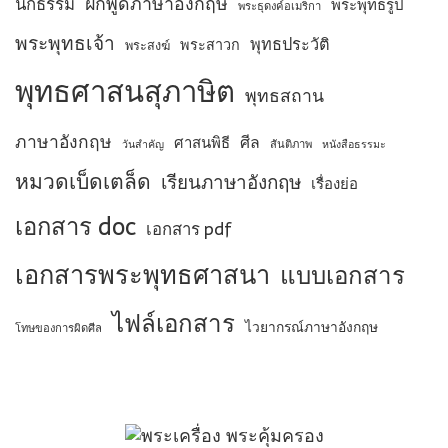
ฝึกพูดภาษาอังกฤษ
นักธรรม
พระพุทธรูป
พระธุดงค์อเมริกา
พระพุทธเจ้า
พุทธประวัติ
พระสาวก
พระสงฆ์
พุทธศาสนสุภาษิต
พุทธสถาน
ภาษาอังกฤษ
ศีล
ศาสนพิธี
สันติภาพ
วันสำคัญ
หนังสือธรรมะ
หมวดเบ็ดเตล็ด
เรียนภาษาอังกฤษ
เรื่องย่อ
เอกสาร doc
เอกสาร pdf
เอกสารพระพุทธศาสนา
แบบเอกสาร
ไฟล์เอกสาร
ไวยากรณ์ภาษาอังกฤษ
โทษของการผิดศีล