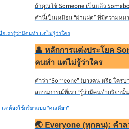
ถ้าคุณใช้ Someone เป็นแล้ว Somebody
คำนี้เป็นเหมือน “ฝาแฝด” ที่มีความห
👤 หลักการแต่งประโยค Someo
คนทำ แต่ไม่รู้ว่าใคร
คำว่า “Someone” (บางคน หรือ ใครบา
สถานการณ์ที่เรา “รู้ว่ามีคนทำกริยานั้
🌏 Everyone (ทุกคน): คำลว