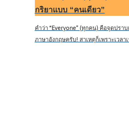
กริยาแบบ “คนเดียว”
คำว่า “Everyone” (ทุกคน) คือจุดปราบเ
ภาษาอังกฤษครับ! สาเหตุก็เพราะเวลาเ