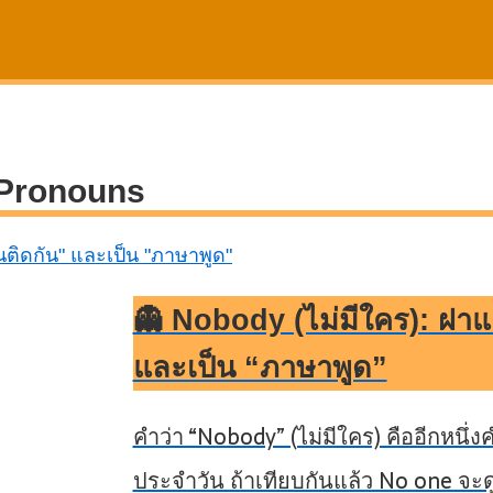
 Pronouns
👻 Nobody (ไม่มีใคร): ฝาแฝ
และเป็น “ภาษาพูด”
คำว่า “Nobody” (ไม่มีใคร) คืออีกหนึ่
ประจำวัน ถ้าเทียบกันแล้ว No one จะ