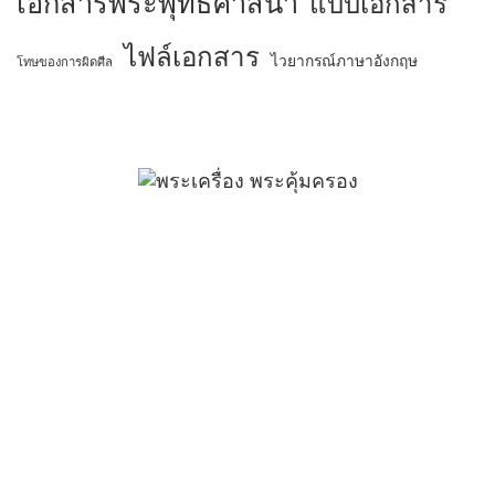
เอกสารพระพุทธศาสนา
แบบเอกสาร
ไฟล์เอกสาร
ไวยากรณ์ภาษาอังกฤษ
โทษของการผิดศีล