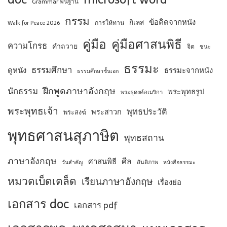
Grammar พื้นฐาน
กรรม
ข้อคิดจากหนัง
กิเลส
การให้ทาน
Walk for Peace 2026
คู่มือ
คู่มือศาสนพิธี
ความโกรธ
คำถวาย
จิต
ชนะ
ธรรมะ
ธรรมศึกษา
ดูหนัง
ธรรมะจากหนัง
ธรรมศึกษาชั้นเอก
ฝึกพูดภาษาอังกฤษ
นักธรรม
พระพุทธรูป
พระธุดงค์อเมริกา
พระพุทธเจ้า
พุทธประวัติ
พระสาวก
พระสงฆ์
พุทธศาสนสุภาษิต
พุทธสถาน
ภาษาอังกฤษ
ศีล
ศาสนพิธี
สันติภาพ
วันสำคัญ
หนังสือธรรมะ
หมวดเบ็ดเตล็ด
เรียนภาษาอังกฤษ
เรื่องย่อ
เอกสาร doc
เอกสาร pdf