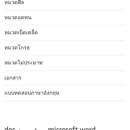
หมวดศีล
หมวดอดทน
หมวดเบ็ดเตล็ด
หมวดโกรธ
หมวดไม่ประมาท
เอกสาร
แบบทดสอบภาษาอังกฤษ
doc
microsoft word