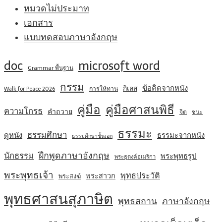
หมวดไม่ประมาท
เอกสาร
แบบทดสอบภาษาอังกฤษ
doc
microsoft word
Grammar พื้นฐาน
กรรม
ข้อคิดจากหนัง
กิเลส
การให้ทาน
Walk for Peace 2026
คู่มือ
คู่มือศาสนพิธี
ความโกรธ
คำถวาย
จิต
ชนะ
ธรรมะ
ธรรมศึกษา
ดูหนัง
ธรรมะจากหนัง
ธรรมศึกษาชั้นเอก
ฝึกพูดภาษาอังกฤษ
นักธรรม
พระพุทธรูป
พระธุดงค์อเมริกา
พระพุทธเจ้า
พุทธประวัติ
พระสาวก
พระสงฆ์
พุทธศาสนสุภาษิต
พุทธสถาน
ภาษาอังกฤษ