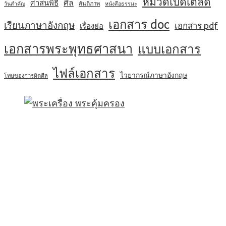
หมวดเบ็ดเตล็ด
ศีล
ศาสนพิธี
สันติภาพ
วันสำคัญ
หนังสือธรรมะ
เอกสาร doc
เรียนภาษาอังกฤษ
เอกสาร pdf
เรื่องย่อ
เอกสารพระพุทธศาสนา
แบบเอกสาร
ไฟล์เอกสาร
ไวยากรณ์ภาษาอังกฤษ
โทษของการผิดศีล