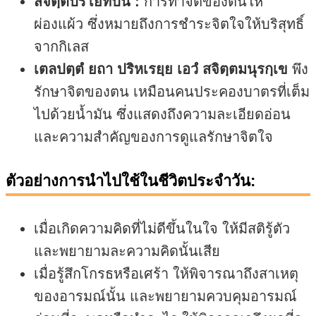
สจิตฺตปริโยทปนํ :
การทำจิตของตนให้
ผ่องแผ้ว ซึ่งหมายถึงการชำระจิตใจให้บริสุทธิ์
จากกิเลส
เตลปตฺตํ ยถา ปริหเรยฺย เอวํ สจิตฺตมนุรกฺเข
พึง
รักษาจิตของตน เหมือนคนประคองบาตรที่เต็ม
ไปด้วยน้ำมัน ซึ่งแสดงถึงความละเอียดอ่อน
และความสำคัญของการดูแลรักษาจิตใจ
ตัวอย่างการนำไปใช้ในชีวิตประจำวัน:
เมื่อเกิดความคิดที่ไม่ดีขึ้นในใจ ให้มีสติรู้ตัว
และพยายามละความคิดนั้นเสีย
เมื่อรู้สึกโกรธหรือเศร้า ให้พิจารณาถึงสาเหตุ
ของอารมณ์นั้น และพยายามควบคุมอารมณ์