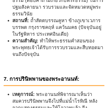
ธรรม (ตอบคำถามเกี่ยวกับพระธรรม) ในการ
ปฐมสังคายนา รวบรวมและจัดหมวดหมู่พระ
ธรรมวินัย
สถานที่:
ถ้ำสัตตบรรณคูหา ข้างภูเขาเวภาร
บรรพต กรุงราชคฤห์ แคว้นมคธ (ปัจจุบันอยู่
ในรัฐพิหาร ประเทศอินเดีย)
ความสำคัญ:
ทำให้พระธรรมคำสอนของ
พระพุทธเจ้าได้รับการรวบรวมและสืบทอดมา
จนถึงปัจจุบัน
7. การปรินิพพานของพระอานนท์:
เหตุการณ์:
พระอานนท์พิจารณาเห็นว่า
สมควรปรินิพพานจึงไปที่แม่น้ำโรหิณี หลัง
จากแสดงธรรมและให้โอวาทแล้ว จึง