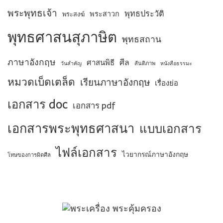
พระพุทธเจ้า
พุทธประวัติ
พระสาวก
พระสงฆ์
พุทธศาสนสุภาษิต
พุทธสถาน
ภาษาอังกฤษ
ศีล
ศาสนพิธี
สันติภาพ
วันสำคัญ
หนังสือธรรมะ
หมวดเบ็ดเตล็ด
เรียนภาษาอังกฤษ
เรื่องย่อ
เอกสาร doc
เอกสาร pdf
เอกสารพระพุทธศาสนา
แบบเอกสาร
ไฟล์เอกสาร
ไวยากรณ์ภาษาอังกฤษ
โทษของการผิดศีล