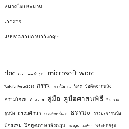
หมวดไม่ประมาท
เอกสาร
แบบทดสอบภาษาอังกฤษ
doc
microsoft word
Grammar พื้นฐาน
กรรม
ข้อคิดจากหนัง
กิเลส
การให้ทาน
Walk for Peace 2026
คู่มือ
คู่มือศาสนพิธี
ความโกรธ
คำถวาย
จิต
ชนะ
ธรรมะ
ธรรมศึกษา
ดูหนัง
ธรรมะจากหนัง
ธรรมศึกษาชั้นเอก
ฝึกพูดภาษาอังกฤษ
นักธรรม
พระพุทธรูป
พระธุดงค์อเมริกา