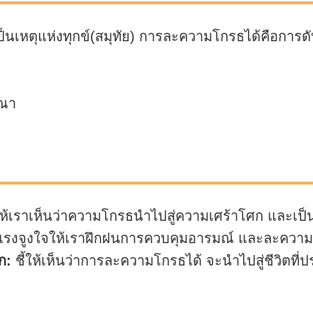
นเหตุแห่งทุกข์(สมุทัย) การละความโกรธได้คือการดับ
ุณา
้เราเห็นว่าความโกรธนำไปสู่ความเศร้าโศก และเป็นสิ่
แรงจูงใจให้เราฝึกฝนการควบคุมอารมณ์ และละควา
ก:
ชี้ให้เห็นว่าการละความโกรธได้ จะนำไปสู่ชีวิตท