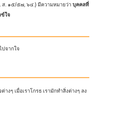
ํ. ส. ๑๕/๕๗, ๖๔.) มีความหมายว่า
บุคคลที่
กข์ใจ
ดไปจากใจ
่างๆ เมื่อเราโกรธ เรามักทำสิ่งต่างๆ ลง