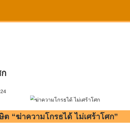
ศก
024
ต “ฆ่าความโกรธได้ ไม่เศร้าโศก”