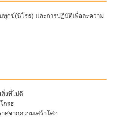
ทุกข์(นิโรธ) และการปฏิบัติเพื่อละความ
งที่ไม่ดี
มโกรธ
ี่ปราศจากความเศร้าโศก