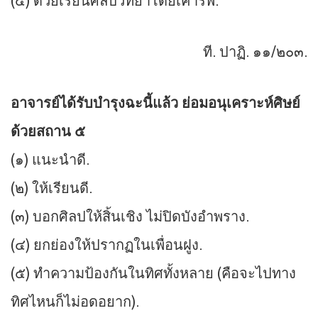
(๕) ด้วยเรียนศิลปวิทยาโดยเคารพ.
ที. ปาฏิ. ๑๑/๒๐๓.
อาจารย์ได้รับบำรุงฉะนี้แล้ว ย่อมอนุเคราะห์ศิษย์
ด้วยสถาน ๕
(๑) แนะนำดี.
(๒) ให้เรียนดี.
(๓) บอกศิลปให้สิ้นเชิง ไม่ปิดบังอำพราง.
(๔) ยกย่องให้ปรากฏในเพื่อนฝูง.
(๕) ทำความป้องกันในทิศทั้งหลาย (คือจะไปทาง
ทิศไหนก็ไม่อดอยาก).