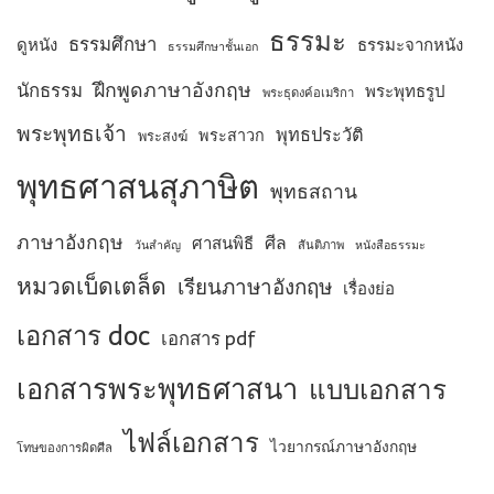
ธรรมะ
ธรรมศึกษา
ดูหนัง
ธรรมะจากหนัง
ธรรมศึกษาชั้นเอก
ฝึกพูดภาษาอังกฤษ
นักธรรม
พระพุทธรูป
พระธุดงค์อเมริกา
พระพุทธเจ้า
พุทธประวัติ
พระสาวก
พระสงฆ์
พุทธศาสนสุภาษิต
พุทธสถาน
ภาษาอังกฤษ
ศีล
ศาสนพิธี
สันติภาพ
วันสำคัญ
หนังสือธรรมะ
หมวดเบ็ดเตล็ด
เรียนภาษาอังกฤษ
เรื่องย่อ
เอกสาร doc
เอกสาร pdf
เอกสารพระพุทธศาสนา
แบบเอกสาร
ไฟล์เอกสาร
ไวยากรณ์ภาษาอังกฤษ
โทษของการผิดศีล