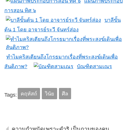
แผนภาพประกอบ
การสอน ทิศ ๖
บาลีขั้น
ต้น 1 โดย อาจารย์ระวี จันทร์ส่อง
ทำไมคริสเตียนถึงโกรธมากเรื่องที่พระสงฆ์เดินเพื่อ
สันติภาพ?
บัณฑิตสามเณร
คฤหัสถ์
วินัย
ศีล
Tags:
ความกำหนัดเพราะดำริ เป็นกามของคน