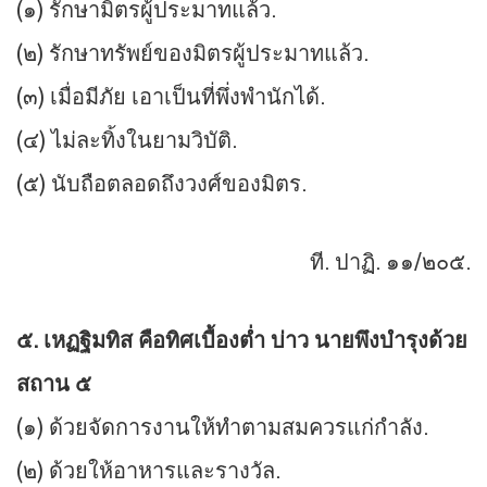
(๑) รักษามิตรผู้ประมาทแล้ว.
(๒) รักษาทรัพย์ของมิตรผู้ประมาทแล้ว.
(๓) เมื่อมีภัย เอาเป็นที่พึ่งพำนักได้.
(๔) ไม่ละทิ้งในยามวิบัติ.
(๕) นับถือตลอดถึงวงศ์ของมิตร.
ที. ปาฏิ. ๑๑/๒๐๕.
๕. เหฏฐิมทิส คือทิศเบื้องต่ำ บ่าว นายพึงบำรุงด้วย
สถาน ๕
(๑) ด้วยจัดการงานให้ทำตามสมควรแก่กำลัง.
(๒) ด้วยให้อาหารและรางวัล.