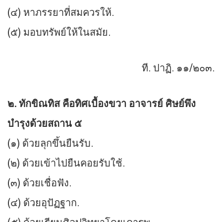
(๔) หาภรรยาที่สมควรให้.
(๕) มอบทรัพย์ให้ในสมัย.
ที. ปาฏิ. ๑๑/๒๐๓.
๒. ทักขิณทิส คือทิศเบื้องขวา อาจารย์ ศิษย์พึง
บำรุงด้วยสถาน ๕
(๑) ด้วยลุกขึ้นยืนรับ.
(๒) ด้วยเข้าไปยืนคอยรับใช้.
(๓) ด้วยเชื่อฟัง.
(๔) ด้วยอุปัฏฐาก.