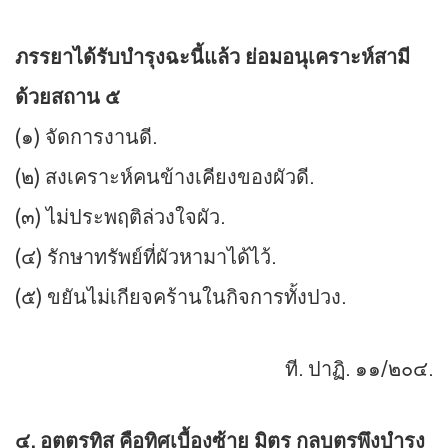
ภรรยาได้รับบำรุงฉะนี้แล้ว ย่อมอนุเคราะห์สามี
ด้วยสถาน ๕
(๑) จัดการงานดี.
(๒) สงเคราะห์คนข้างเคียงของผัวดี.
(๓) ไม่ประพฤติล่วงใจผัว.
(๔) รักษาทรัพย์ที่ผัวหามาได้ไว้.
(๕) ขยันไม่เกียจคร้านในกิจการทั้งปวง.
ที. ปาฏิ. ๑๑/๒๐๔.
๔. อุตตรทิส คือทิศเบื้องซ้าย มิตร กุลบุตรพึงบำรุง