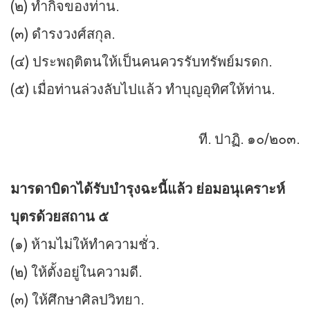
(๒) ทำกิจของท่าน.
(๓) ดำรงวงศ์สกุล.
(๔) ประพฤติตนให้เป็นคนควรรับทรัพย์มรดก.
(๕) เมื่อท่านล่วงลับไปแล้ว ทำบุญอุทิศให้ท่าน.
ที. ปาฏิ. ๑๐/๒๐๓.
มารดาบิดาได้รับบำรุงฉะนี้แล้ว ย่อมอนุเคราะห์
บุตรด้วยสถาน ๕
(๑) ห้ามไม่ให้ทำความชั่ว.
(๒) ให้ตั้งอยู่ในความดี.
(๓) ให้ศึกษาศิลปวิทยา.