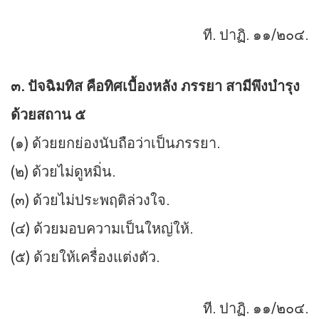
ที. ปาฏิ. ๑๑/๒๐๔.
๓. ปัจฉิมทิส คือทิศเบื้องหลัง ภรรยา สามีพึงบำรุง
ด้วยสถาน ๕
(๑) ด้วยยกย่องนับถือว่าเป็นภรรยา.
(๒) ด้วยไม่ดูหมิ่น.
(๓) ด้วยไม่ประพฤติล่วงใจ.
(๔) ด้วยมอบความเป็นใหญ่ให้.
(๕) ด้วยให้เครื่องแต่งตัว.
ที. ปาฏิ. ๑๑/๒๐๔.