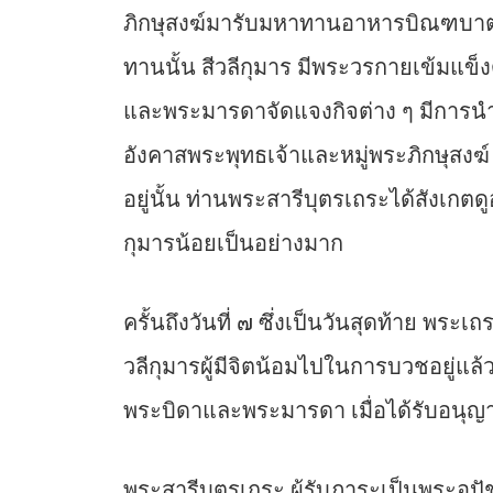
ภิกษุสงฆ์มารับมหาทานอาหารบิณฑบาต
ทานนั้น สีวลีกุมาร มีพระวรกายเข้มแข็
และพระมารดาจัดแจงกิจต่าง ๆ มีการน
อังคาสพระพุทธเจ้าและหมู่พระภิกษุสง
อยู่นั้น ท่านพระสารีบุตรเถระได้สังเก
กุมารน้อยเป็นอย่างมาก
ครั้นถึงวันที่ ๗ ซึ่งเป็นวันสุดท้าย พร
วลีกุมารผู้มีจิตน้อมไปในการบวชอยู่แ
พระบิดาและพระมารดา เมื่อได้รับอนุ
พระสารีบุตรเถระ ผู้รับภาระเป็นพระอุ