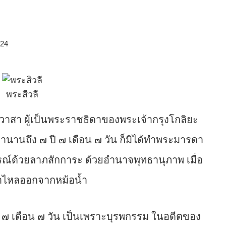
024
พระสีวลี
สา ผู้เป็นพระราชธิดาของพระเจ้ากรุงโกลิยะ
านถึง ๗ ปี ๗ เดือน ๗ วัน ก็มิได้ทำพระมารดา
ณ์ด้วยลาภสักการะ ด้วยอำนาจพุทธานุภาพ เมื่อ
้ำไหลออกจากหม้อน้ำ
ปี ๗ เดือน ๗ วัน เป็นเพราะบุรพกรรม ในอดีตของ