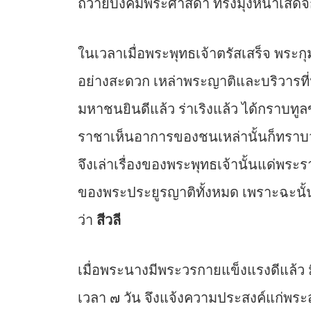
ถวายบังคมพระศาสดา ทรงมุ่งหน้าเสด็จ
ในเวลาเมื่อพระพุทธเจ้าตรัสเสร็จ พ
อย่างสะดวก เหล่าพระญาติและบริวารที่นั่ง
มหาชนยินดีแล้ว ร่าเริงแล้ว ได้กราบทูลข
ราชาเห็นอาการของชนเหล่านั้นก็ทราบว่
จึงเล่าเรื่องของพระพุทธเจ้านั้นแด่พระ
ของพระประยูรญาติทั้งหมด เพราะฉะนั้
ว่า
สีวลี
เมื่อพระนางมีพระวรกายแข็งแรงดีแล้ว 
เวลา ๗ วัน จึงแจ้งความประสงค์แก่พระ