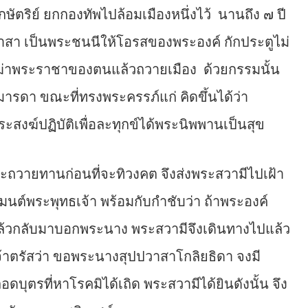
ป็นกษัตริย์ ยกกองทัพไปล้อมเมืองหนึ่งไว้ นานถึง ๗ ปี
าสา เป็นพระชนนีให้โอรสของพระองค์ กักประตูไม่
่าพระราชาของตนแล้วถวายเมือง ด้วยกรรมนั้น
ารดา ขณะที่ทรงพระครรภ์แก่ คิดขึ้นได้ว่า
ะสงฆ์ปฏิบัติเพื่อละทุกข์ได้พระนิพพานเป็นสุข
วายทานก่อนที่จะทิวงคต จึงส่งพระสวามีไปเฝ้า
นิมนต์พระพุทธเจ้า พร้อมกับกำชับว่า ถ้าพระองค์
แล้วกลับมาบอกพระนาง พระสวามีจึงเดินทางไปแล้ว
้าตรัสว่า ขอพระนางสุปปวาสาโกลิยธิดา จงมี
บุตรที่หาโรคมิได้เถิด พระสวามีได้ยินดังนั้น จึง