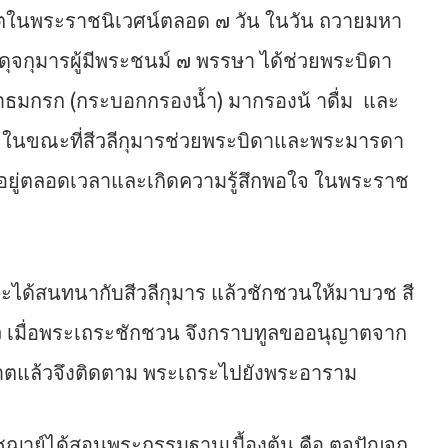
ในพระราชนิเวศน์ตลอด ๗ วัน ในวัน ถวายมหา
งดุจกุมารผู้มีพระชนม์ ๗ พรรษา ได้ช่วยพระบิดา
ำธมกรก (กระบอกกรองน้ำ) มากรองน้ าดื่ม และ
ฆ์ ในขณะที่สีวลีกุมารช่วยพระบิดาและพระมารดา
ตดูอยู่ตลอดเวลาและเกิดความรู้สึกพอใจ ในพระราช
ะเถระได้สนทนากับสีวลีกุมาร แล้วชักชวนให้มาบวช สี
ล้ว เมื่อพระเถระชักชวน จึงกราบทูลขออนุญาตจาก
ญาตแล้วจึงติดตาม พระเถระไปยังพระอาราม
ปัชฌาย์ได้สอนพระกรรมฐานเบื้องต้น คือ ตจปัญจก