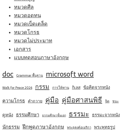
หมวดศีล
หมวดอดทน
หมวดเบ็ดเตล็ด
หมวดโกรธ
หมวดไม่ประมาท
เอกสาร
แบบทดสอบภาษาอังกฤษ
doc
microsoft word
Grammar พื้นฐาน
กรรม
ข้อคิดจากหนัง
กิเลส
การให้ทาน
Walk for Peace 2026
คู่มือ
คู่มือศาสนพิธี
ความโกรธ
คำถวาย
จิต
ชนะ
ธรรมะ
ธรรมศึกษา
ดูหนัง
ธรรมะจากหนัง
ธรรมศึกษาชั้นเอก
ฝึกพูดภาษาอังกฤษ
นักธรรม
พระพุทธรูป
พระธุดงค์อเมริกา