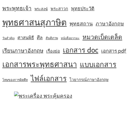
พระพุทธเจ้า
พุทธประวัติ
พระสาวก
พระสงฆ์
พุทธศาสนสุภาษิต
พุทธสถาน
ภาษาอังกฤษ
หมวดเบ็ดเตล็ด
ศีล
ศาสนพิธี
สันติภาพ
วันสำคัญ
หนังสือธรรมะ
เอกสาร doc
เรียนภาษาอังกฤษ
เอกสาร pdf
เรื่องย่อ
เอกสารพระพุทธศาสนา
แบบเอกสาร
ไฟล์เอกสาร
ไวยากรณ์ภาษาอังกฤษ
โทษของการผิดศีล