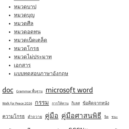
หมวดบาป
หมวดบุญ
หมวดศีล
หมวดอดทน
หมวดเบ็ดเตล็ด
หมวดโกรธ
หมวดไม่ประมาท
เอกสาร
แบบทดสอบภาษาอังกฤษ
doc
microsoft word
Grammar พื้นฐาน
กรรม
ข้อคิดจากหนัง
กิเลส
การให้ทาน
Walk for Peace 2026
คู่มือ
คู่มือศาสนพิธี
ความโกรธ
คำถวาย
จิต
ชนะ