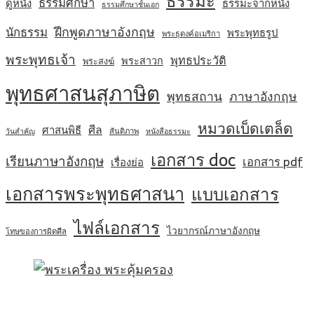
ธรรมะ
ธรรมศึกษา
ดูหนัง
ธรรมะจากหนัง
ธรรมศึกษาชั้นเอก
ฝึกพูดภาษาอังกฤษ
นักธรรม
พระพุทธรูป
พระธุดงค์อเมริกา
พระพุทธเจ้า
พุทธประวัติ
พระสาวก
พระสงฆ์
พุทธศาสนสุภาษิต
พุทธสถาน
ภาษาอังกฤษ
หมวดเบ็ดเตล็ด
ศีล
ศาสนพิธี
สันติภาพ
วันสำคัญ
หนังสือธรรมะ
เอกสาร doc
เรียนภาษาอังกฤษ
เอกสาร pdf
เรื่องย่อ
เอกสารพระพุทธศาสนา
แบบเอกสาร
ไฟล์เอกสาร
ไวยากรณ์ภาษาอังกฤษ
โทษของการผิดศีล