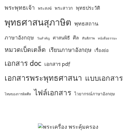
พระพุทธเจ้า
พุทธประวัติ
พระสาวก
พระสงฆ์
พุทธศาสนสุภาษิต
พุทธสถาน
ภาษาอังกฤษ
ศีล
ศาสนพิธี
สันติภาพ
วันสำคัญ
หนังสือธรรมะ
หมวดเบ็ดเตล็ด
เรียนภาษาอังกฤษ
เรื่องย่อ
เอกสาร doc
เอกสาร pdf
เอกสารพระพุทธศาสนา
แบบเอกสาร
ไฟล์เอกสาร
ไวยากรณ์ภาษาอังกฤษ
โทษของการผิดศีล