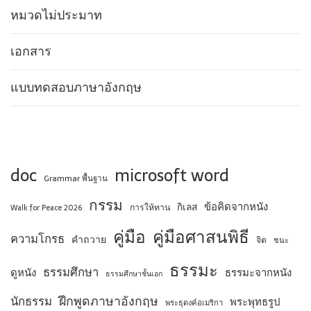
หมวดไม่ประมาท
เอกสาร
แบบทดสอบภาษาอังกฤษ
doc
microsoft word
Grammar พื้นฐาน
กรรม
ข้อคิดจากหนัง
กิเลส
การให้ทาน
Walk for Peace 2026
คู่มือ
คู่มือศาสนพิธี
ความโกรธ
คำถวาย
จิต
ชนะ
ธรรมะ
ธรรมศึกษา
ดูหนัง
ธรรมะจากหนัง
ธรรมศึกษาชั้นเอก
ฝึกพูดภาษาอังกฤษ
นักธรรม
พระพุทธรูป
พระธุดงค์อเมริกา