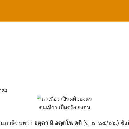
024
ตนเทียว เป็นคติของตน
นภาษิตบทว่า
อตฺตา หิ อตฺตโน คติ
(ขุ. ธ. ๒๕/๖๖.) ซึ่