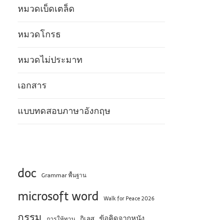
หมวดเบ็ดเตล็ด
หมวดโกรธ
หมวดไม่ประมาท
เอกสาร
แบบทดสอบภาษาอังกฤษ
doc
Grammar พื้นฐาน
microsoft word
Walk for Peace 2026
กรรม
ข้อคิดจากหนัง
กิเลส
การให้ทาน