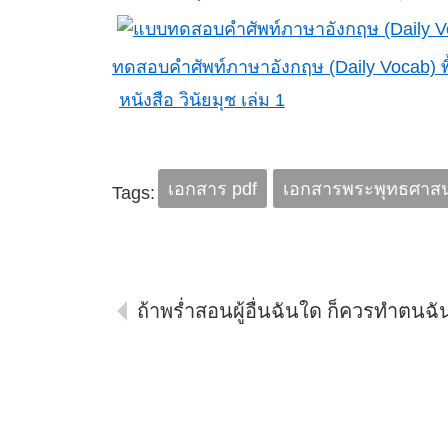
ทดสอบคำศัพท์ภาษาอังกฤษ (Daily Vocab) 
หนังสือ วินัยมุช เล่ม 1
เอกสาร pdf
เอกสารพระพุทธศาส
Tags:
ถ้าพร่ำสอนผู้อื่นฉันใด ก็ควรทำตนฉัน