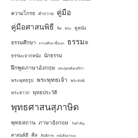
คู่มือ
ความโกรธ
คำถวาย
คู่มือศาสนพิธี
ดูหนัง
จิต
ชนะ
ธรรมะ
ธรรมศึกษา
ธรรมศึกษาชั้นเอก
นักธรรม
ธรรมะจากหนัง
ฝึกพูดภาษาอังกฤษ
พระธุดงค์อเมริกา
พระพุทธเจ้า
พระพุทธรูป
พระสงฆ์
พุทธประวัติ
พระสาวก
พุทธศาสนสุภาษิต
พุทธสถาน
ภาษาอังกฤษ
วันสำคัญ
ศีล
ศาสนพิธี
สันติภาพ
หนังสือธรรมะ