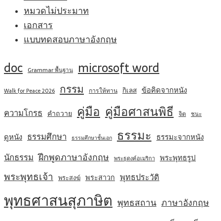
หมวดไม่ประมาท
เอกสาร
แบบทดสอบภาษาอังกฤษ
doc
microsoft word
Grammar พื้นฐาน
กรรม
ข้อคิดจากหนัง
กิเลส
การให้ทาน
Walk for Peace 2026
คู่มือ
คู่มือศาสนพิธี
ความโกรธ
คำถวาย
จิต
ชนะ
ธรรมะ
ธรรมศึกษา
ดูหนัง
ธรรมะจากหนัง
ธรรมศึกษาชั้นเอก
ฝึกพูดภาษาอังกฤษ
นักธรรม
พระพุทธรูป
พระธุดงค์อเมริกา
พระพุทธเจ้า
พุทธประวัติ
พระสาวก
พระสงฆ์
พุทธศาสนสุภาษิต
พุทธสถาน
ภาษาอังกฤษ