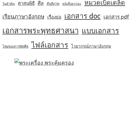
หมวดเบ็ดเตล็ด
ศีล
ศาสนพิธี
สันติภาพ
วันสำคัญ
หนังสือธรรมะ
เอกสาร doc
เรียนภาษาอังกฤษ
เอกสาร pdf
เรื่องย่อ
เอกสารพระพุทธศาสนา
แบบเอกสาร
ไฟล์เอกสาร
ไวยากรณ์ภาษาอังกฤษ
โทษของการผิดศีล