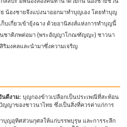
กัสสปะ มีพี่น้องสองคนทำนาด้วยกัน น้องชายชวน
ฏิเสธ น้องชายจึงแบ่งนาออกมาทำบุญเอง โดยทำบุญ
เก็บเกี่ยวเข้ายุ้งฉาง ด้วยอานิสงส์แห่งการทำบุญนี้
ครในชาติภพต่อมา (พระอัญญาโกณฑัญญะ) ชาวนา
็นสิริมงคลและนำมาซึ่งความเจริญ
ันดีงาม:
บุญกองข้าวเปลือกเป็นประเพณีที่สะท้อน
ูมิปัญญาของชาวนาไทย ซึ่งเป็นสิ่งที่ควรค่าแก่การ
บุญอุทิศส่วนกุศลให้แก่บรรพบุรุษ และการระลึก