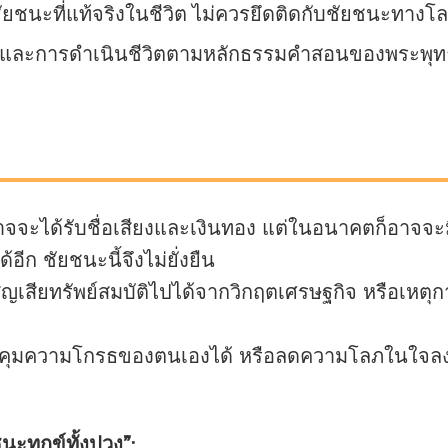
ชัยชนะที่แท้จริงในชีวิต ไม่ควรยึดติดกับชัยชนะทางโ
ละการดำเนินชีวิตตามหลักธรรมคำสอนของพระพุทธเจ้า 
จจะได้รับชื่อเสียงและเงินทอง แต่ในอนาคตก็อาจจะมีน
อีก ชัยชนะนี้จึงไม่ยั่งยืน
เสียทรัพย์สมบัติไปได้จากวิกฤตเศรษฐกิจ หรือเหตุการณ
มความโกรธของตนเองได้ หรือลดความโลภในใจลงได้ ถื
ะทุกข์ทั้งปวง”: