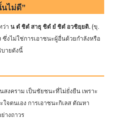
นไม่ดี”
ทว่า
น ตํ ชิตํ สาธุ ชิตํ ยํ ชิตํ อวชิยฺยติ.
(ขุ.
ึ่งไม่ใช่การเอาชนะผู้อื่นด้วยกำลังหรือ
บายดังนี้
งคราม เป็นชัยชนะที่ไม่ยั่งยืน เพราะ
ชนะใจตนเอง การเอาชนะกิเลส ตัณหา
อย่างถาวร