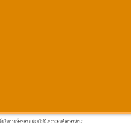
ิ่มในกามทั้งหลาย ย่อมไม่มีเพราะฝนคือกหาปณะ