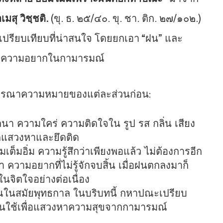
มสุ วิชฺชติ.
(ขุ. ธ. ๒๕/๔๐. ขุ. ชา. ติก. ๒๗/๑๐๒.)
งเปรียบเทียบที่น่าสนใจ โดยยกเอา “ฝน” และ
ละความอยากในกามารมณ์
ิจารณาความหมายของแต่ละส่วนก่อน:
า ความใคร่ ความติดใจใน รูป รส กลิ่น เสียง
่มักแสวงหาและยึดติด
็มอิ่ม ความรู้สึกว่าเพียงพอแล้ว ไม่ต้องการอีก
า ความอยากที่ไม่รู้จักจบสิ้น เมื่อฝนตกลงมาก็
ในจิตใจอย่างต่อเนื่อง
ในสมัยพุทธกาล ในบริบทนี้ กหาปณะเปรียบ
ที่คนใช้เพื่อแสวงหาความสุขจากกามารมณ์