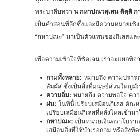
พระบาลีบทว่า
น กหาปณวสฺเสน ติตฺติ กาเ
เป็นคำสอนที่ลึกซึ้งและมีความหมายเชิ
“กหาปณะ” มาเป็นตัวแทนของกิเลสแ
เพื่อความเข้าใจที่ชัดเจน เราจะแยกพ
กามทั้งหลาย:
หมายถึง ความปรารถน
สัมผัส ซึ่งเป็นสิ่งที่มนุษย์ส่วนใหญ
ความอิ่ม:
หมายถึง ความพอใจ ความเต
ฝน:
ในที่นี้เปรียบเสมือนกิเลส ตัณห
เปรียบเสมือนกิเลสที่หลั่งไหลเข้ามา
กหาปณะ:
เป็นหน่วยเงินตราโบราณ
เสมือนสิ่งที่ใช้บำเรอกาม หรือสิ่ง