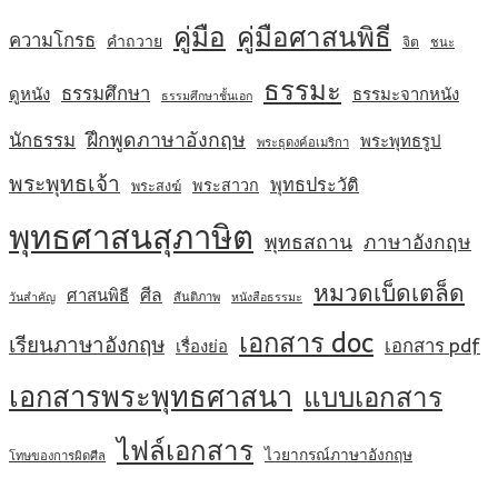
คู่มือ
คู่มือศาสนพิธี
ความโกรธ
คำถวาย
จิต
ชนะ
ธรรมะ
ธรรมศึกษา
ดูหนัง
ธรรมะจากหนัง
ธรรมศึกษาชั้นเอก
ฝึกพูดภาษาอังกฤษ
นักธรรม
พระพุทธรูป
พระธุดงค์อเมริกา
พระพุทธเจ้า
พุทธประวัติ
พระสาวก
พระสงฆ์
พุทธศาสนสุภาษิต
พุทธสถาน
ภาษาอังกฤษ
หมวดเบ็ดเตล็ด
ศีล
ศาสนพิธี
สันติภาพ
วันสำคัญ
หนังสือธรรมะ
เอกสาร doc
เรียนภาษาอังกฤษ
เอกสาร pdf
เรื่องย่อ
เอกสารพระพุทธศาสนา
แบบเอกสาร
ไฟล์เอกสาร
ไวยากรณ์ภาษาอังกฤษ
โทษของการผิดศีล