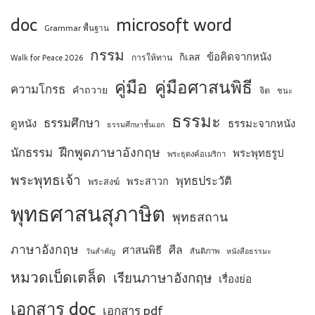
doc
microsoft word
Grammar พื้นฐาน
กรรม
ข้อคิดจากหนัง
กิเลส
การให้ทาน
Walk for Peace 2026
คู่มือ
คู่มือศาสนพิธี
ความโกรธ
คำถวาย
จิต
ชนะ
ธรรมะ
ธรรมศึกษา
ดูหนัง
ธรรมะจากหนัง
ธรรมศึกษาชั้นเอก
ฝึกพูดภาษาอังกฤษ
นักธรรม
พระพุทธรูป
พระธุดงค์อเมริกา
พระพุทธเจ้า
พุทธประวัติ
พระสาวก
พระสงฆ์
พุทธศาสนสุภาษิต
พุทธสถาน
ภาษาอังกฤษ
ศีล
ศาสนพิธี
สันติภาพ
วันสำคัญ
หนังสือธรรมะ
หมวดเบ็ดเตล็ด
เรียนภาษาอังกฤษ
เรื่องย่อ
เอกสาร doc
เอกสาร pdf