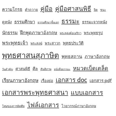
คู่มือ
คู่มือศาสนพิธี
ความโกรธ
คำถวาย
จิต
ชนะ
ธรรมะ
ธรรมศึกษา
ดูหนัง
ธรรมะจากหนัง
ธรรมศึกษาชั้นเอก
ฝึกพูดภาษาอังกฤษ
นักธรรม
พระพุทธรูป
พระธุดงค์อเมริกา
พระพุทธเจ้า
พุทธประวัติ
พระสาวก
พระสงฆ์
พุทธศาสนสุภาษิต
พุทธสถาน
ภาษาอังกฤษ
หมวดเบ็ดเตล็ด
ศีล
ศาสนพิธี
สันติภาพ
วันสำคัญ
หนังสือธรรมะ
เอกสาร doc
เรียนภาษาอังกฤษ
เอกสาร pdf
เรื่องย่อ
เอกสารพระพุทธศาสนา
แบบเอกสาร
ไฟล์เอกสาร
ไวยากรณ์ภาษาอังกฤษ
โทษของการผิดศีล