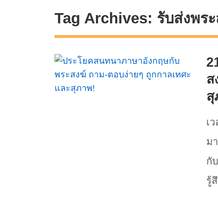
Tag Archives:
รับส่งพร
2
ส
ส
เว
มา
กั
รู้