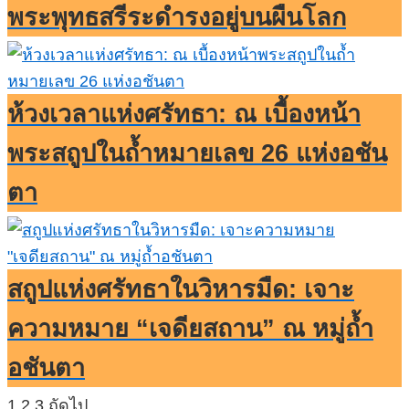
พระพุทธสรีระดำรงอยู่บนผืนโลก
ห้วงเวลาแห่งศรัทธา: ณ เบื้องหน้า
พระสถูปในถ้ำหมายเลข 26 แห่งอชัน
ตา
สถูปแห่งศรัทธาในวิหารมืด: เจาะ
ความหมาย “เจดียสถาน” ณ หมู่ถ้ำ
อชันตา
Posts
1
2
3
ถัดไป