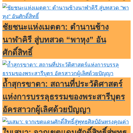
ชัยชนะแห่งเมตตา: ตำนานช้าง
นาฬาคิรี สู่บทสวด “พาหุง” อัน
ศักดิ์สิทธิ์
ถ้ำสุกรขาตา: สถานที่ประวัติศาสตร์
แห่งการบรรลุธรรมของพระสารีบุตร
อัครสาวกผู้เลิศด้วยปัญญา
ใบเสมา: จากเขตแดนศักดิ์สิทธิ์สู่พุทธ