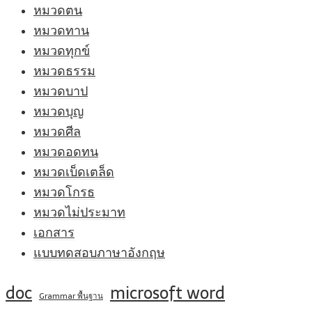
หมวดตน
หมวดทาน
หมวดทุกข์
หมวดธรรม
หมวดบาป
หมวดบุญ
หมวดศีล
หมวดอดทน
หมวดเบ็ดเตล็ด
หมวดโกรธ
หมวดไม่ประมาท
เอกสาร
แบบทดสอบภาษาอังกฤษ
doc
microsoft word
Grammar พื้นฐาน