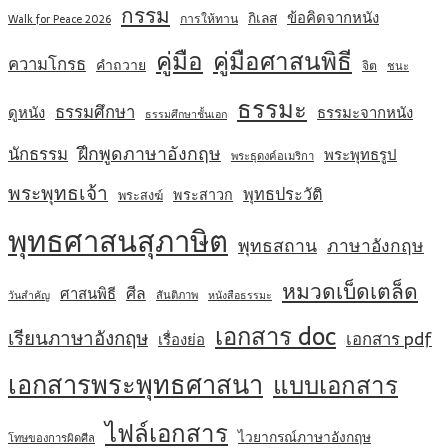
กรรม
ข้อคิดจากหนัง
กิเลส
การให้ทาน
Walk for Peace 2026
คู่มือ
คู่มือศาสนพิธี
ความโกรธ
คำถวาย
จิต
ชนะ
ธรรมะ
ธรรมศึกษา
ดูหนัง
ธรรมะจากหนัง
ธรรมศึกษาชั้นเอก
ฝึกพูดภาษาอังกฤษ
นักธรรม
พระพุทธรูป
พระธุดงค์อเมริกา
พระพุทธเจ้า
พุทธประวัติ
พระสาวก
พระสงฆ์
พุทธศาสนสุภาษิต
พุทธสถาน
ภาษาอังกฤษ
หมวดเบ็ดเตล็ด
ศีล
ศาสนพิธี
สันติภาพ
วันสำคัญ
หนังสือธรรมะ
เอกสาร doc
เรียนภาษาอังกฤษ
เอกสาร pdf
เรื่องย่อ
เอกสารพระพุทธศาสนา
แบบเอกสาร
ไฟล์เอกสาร
ไวยากรณ์ภาษาอังกฤษ
โทษของการผิดศีล