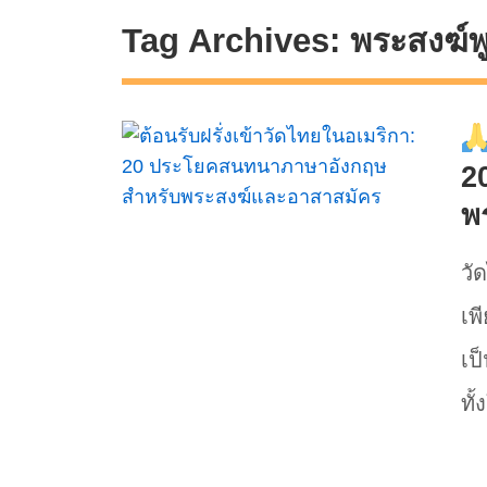
Tag Archives:
พระสงฆ์พ
2
พ
วั
เพ
เป
ทั