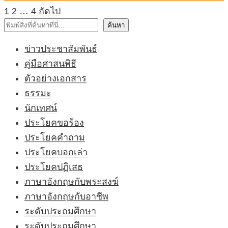
Posts
1
2
…
4
ถัดไป
pagination
ค้นหา
ค้นหา
ข่าวประชาสัมพันธ์
คู่มือศาสนพิธี
ตัวอย่างเอกสาร
ธรรมะ
นักเทศน์
ประโยคขอร้อง
ประโยคคำถาม
ประโยคบอกเล่า
ประโยคปฏิเสธ
ภาษาอังกฤษกับพระสงฆ์
ภาษาอังกฤษกับอาชีพ
ระดับประถมศึกษา
ระดับประถมศึกษา