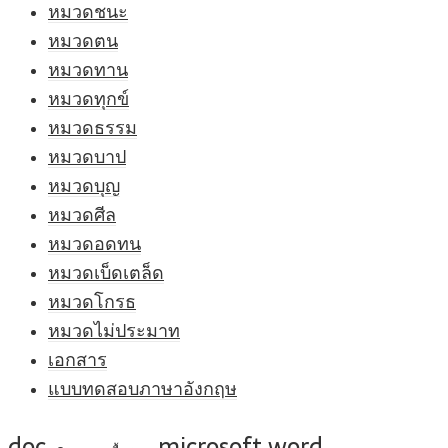
หมวดชนะ
หมวดตน
หมวดทาน
หมวดทุกข์
หมวดธรรม
หมวดบาป
หมวดบุญ
หมวดศีล
หมวดอดทน
หมวดเบ็ดเตล็ด
หมวดโกรธ
หมวดไม่ประมาท
เอกสาร
แบบทดสอบภาษาอังกฤษ
doc
microsoft word