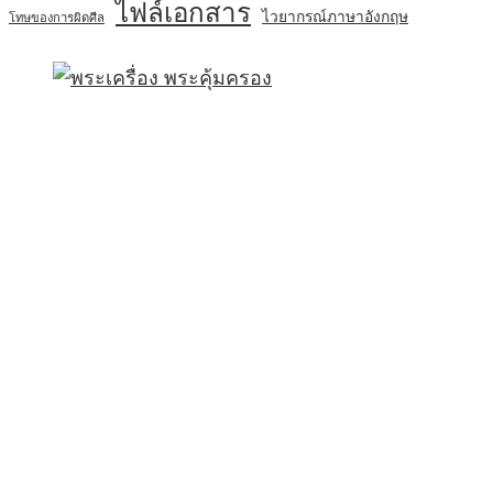
ไฟล์เอกสาร
ไวยากรณ์ภาษาอังกฤษ
โทษของการผิดศีล