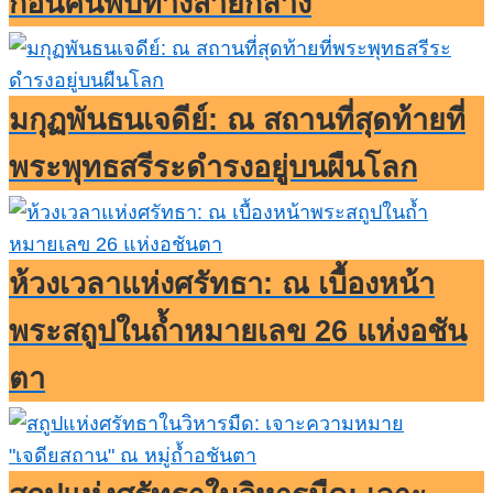
ก่อนค้นพบทางสายกลาง
มกุฏพันธนเจดีย์: ณ สถานที่สุดท้ายที่
พระพุทธสรีระดำรงอยู่บนผืนโลก
ห้วงเวลาแห่งศรัทธา: ณ เบื้องหน้า
พระสถูปในถ้ำหมายเลข 26 แห่งอชัน
ตา