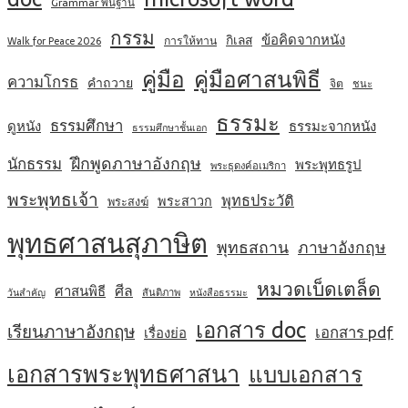
Grammar พื้นฐาน
กรรม
ข้อคิดจากหนัง
กิเลส
การให้ทาน
Walk for Peace 2026
คู่มือ
คู่มือศาสนพิธี
ความโกรธ
คำถวาย
จิต
ชนะ
ธรรมะ
ธรรมศึกษา
ดูหนัง
ธรรมะจากหนัง
ธรรมศึกษาชั้นเอก
ฝึกพูดภาษาอังกฤษ
นักธรรม
พระพุทธรูป
พระธุดงค์อเมริกา
พระพุทธเจ้า
พุทธประวัติ
พระสาวก
พระสงฆ์
พุทธศาสนสุภาษิต
พุทธสถาน
ภาษาอังกฤษ
หมวดเบ็ดเตล็ด
ศีล
ศาสนพิธี
สันติภาพ
วันสำคัญ
หนังสือธรรมะ
เอกสาร doc
เรียนภาษาอังกฤษ
เอกสาร pdf
เรื่องย่อ
เอกสารพระพุทธศาสนา
แบบเอกสาร