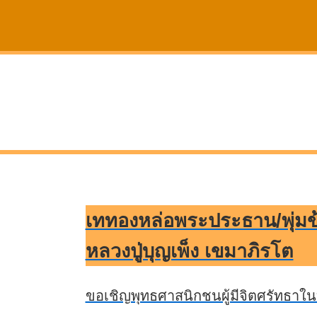
เททองหล่อพระประธาน/พุ่มข้
หลวงปู่บุญเพ็ง เขมาภิรโต
ขอเชิญพุทธศาสนิกชนผู้มีจิตศรัทธาใน