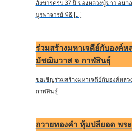
สังขารครบ 37 ปี ของหลวงปู่ขาว อนา
บูรพาจารย์ พิธี […]
ร่วมสร้างมหาเจดีย์กับองค์หล
มัชฌิมวาส จ กาฬสินธุ์
ขอเชิญร่วมสร้างมหาเจดีย์กับองค์หลวงป
กาฬสินธุ์
ถวายทองคำ หุ้มปลียอด พร