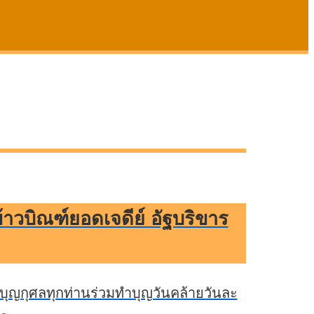
าวบิณฑ์ยอดเจดีย์ อัฐบริขาร
บุญกุศลทุกท่านร่วมทำบุญวันคล้ายวันละ