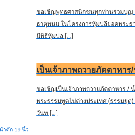
ขอเชิญพุทธศาสนิกชนทุกท่านร่วมบุญ 
ธาตุพนม ในโครงการหุ้มปลียอดพระธาตุพ
มีพิธีหุ้มปล […]
เป็นเจ้าภาพถวายภัตตาหาร/
ขอเชิญเป็นเจ้าภาพถวายภัตตาหาร / น้
พระธรรมทูตไปต่างประเทศ (ธรรมยุต) รุ่
วันท […]