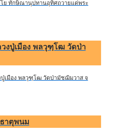
ลโย ทักษิณานุปทานอุทิศถวายแด่พระ
วงปู่เมือง พลวุฑฺโฒ วัดป่า
ู่เมือง พลวุฑฺโฒ วัดป่ามัชฌิมวาส จ
ะธาตุพนม