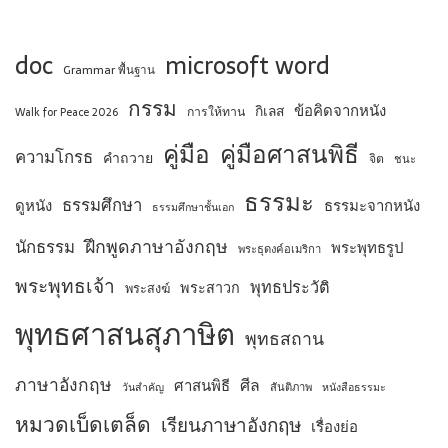
doc
microsoft word
Grammar พื้นฐาน
กรรม
ข้อคิดจากหนัง
กิเลส
การให้ทาน
Walk for Peace 2026
คู่มือ
คู่มือศาสนพิธี
ความโกรธ
คำถวาย
จิต
ชนะ
ธรรมะ
ธรรมศึกษา
ดูหนัง
ธรรมะจากหนัง
ธรรมศึกษาชั้นเอก
ฝึกพูดภาษาอังกฤษ
นักธรรม
พระพุทธรูป
พระธุดงค์อเมริกา
พระพุทธเจ้า
พุทธประวัติ
พระสาวก
พระสงฆ์
พุทธศาสนสุภาษิต
พุทธสถาน
ภาษาอังกฤษ
ศีล
ศาสนพิธี
สันติภาพ
วันสำคัญ
หนังสือธรรมะ
หมวดเบ็ดเตล็ด
เรียนภาษาอังกฤษ
เรื่องย่อ