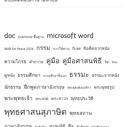
doc
microsoft word
Grammar พื้นฐาน
กรรม
ข้อคิดจากหนัง
กิเลส
การให้ทาน
Walk for Peace 2026
คู่มือ
คู่มือศาสนพิธี
ความโกรธ
คำถวาย
จิต
ชนะ
ธรรมะ
ธรรมศึกษา
ดูหนัง
ธรรมะจากหนัง
ธรรมศึกษาชั้นเอก
ฝึกพูดภาษาอังกฤษ
นักธรรม
พระพุทธรูป
พระธุดงค์อเมริกา
พระพุทธเจ้า
พุทธประวัติ
พระสาวก
พระสงฆ์
พุทธศาสนสุภาษิต
พุทธสถาน
ภาษาอังกฤษ
ศีล
ศาสนพิธี
สันติภาพ
วันสำคัญ
หนังสือธรรมะ